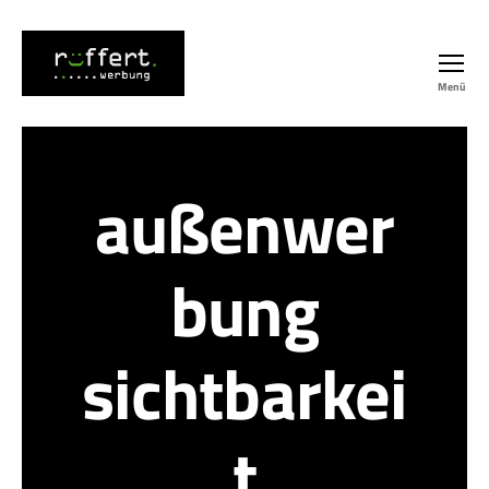
Menü
Werbetechnik-
Blog
außenwer
bung
sichtbarkei
t