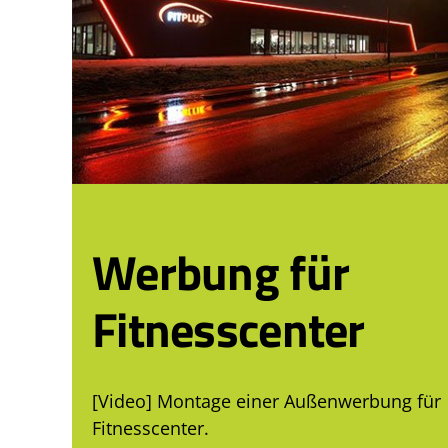
Werbung für
Fitnesscenter
[Video] Montage einer Außenwerbung für
Fitnesscenter.